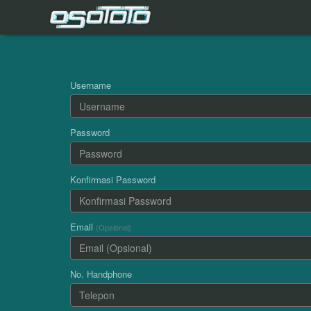
SELAMAT KEPADA
sa*****v Telah Melakukan WD Sebesar 125.000
Username
Password
Konfirmasi Password
Email
(Opsional)
No. Handphone