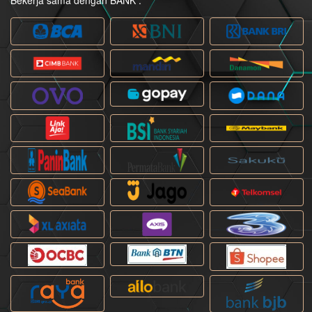
Bekerja sama dengan BANK :