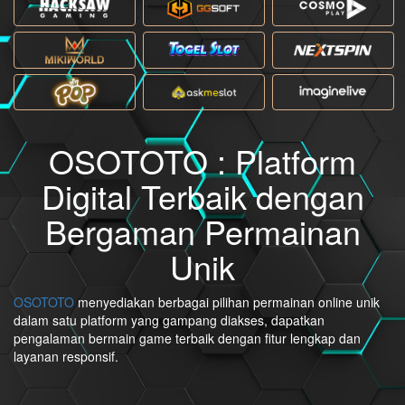
OSOTOTO : Platform
Digital Terbaik dengan
Bergaman Permainan
Unik
OSOTOTO
menyediakan berbagai pilihan permainan online unik
dalam satu platform yang gampang diakses, dapatkan
pengalaman bermain game terbaik dengan fitur lengkap dan
layanan responsif.